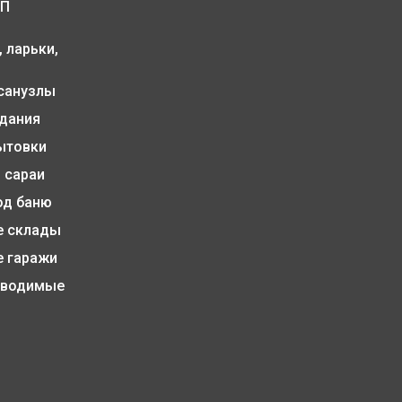
ПП
 ларьки,
санузлы
дания
ытовки
 сараи
од баню
 склады
 гаражи
зводимые