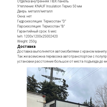
Отделка внутренняя: ПВХ панель
Утепление: KNAUF Insulation Термо 50 мм
Дверь: металл/металл
Окна: нет
Гидроизоляция: Термоспан "D"
Пароизоляция: Термоспан "В"
Гарантийный срок: 6 мес
lwh: 1200x1200x25002420
Weight: 250g
Доставка
Доставка выполняется автомобилями с краном манипу
Так же возможна перевозка автотранспортом с полупри
установки расстояние большое от места подъезда до ме