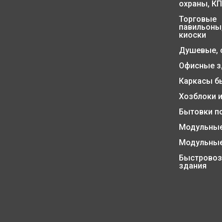
охраны, К
Торговые
павильоны,
киоски
Душевые, 
Офисные з
Каркасы б
Хозблоки и
Бытовки п
Модульные
Модульные
Быстрово
здания