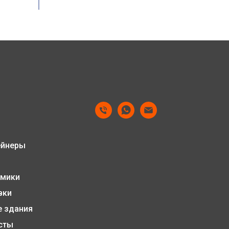
ейнеры
мики
вки
 здания
сты