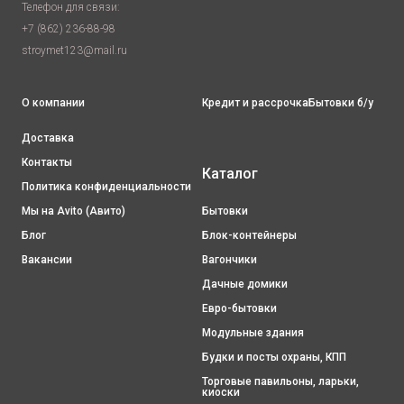
Телефон для связи:
+7 (862) 236-88-98
stroymet123@mail.ru
О компании
Кредит и рассрочка
Бытовки б/у
Доставка
Контакты
Каталог
Политика конфиденциальности
Мы на
Avito (Авито)
Бытовки
Блог
Блок-контейнеры
Вакансии
Вагончики
Дачные домики
Евро-бытовки
Модульные здания
Будки и посты охраны, КПП
Торговые павильоны, ларьки,
киоски