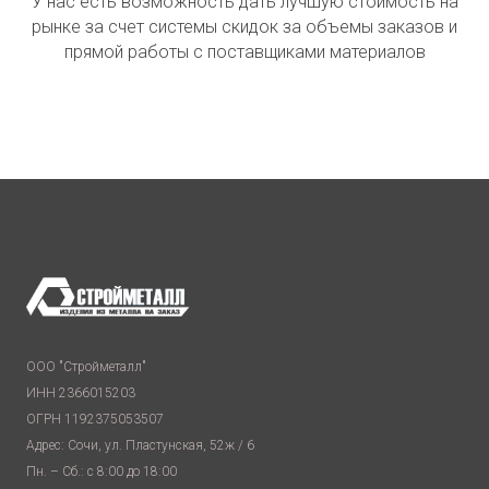
У нас есть возможность дать лучшую стоимость на
рынке за счет системы скидок за объемы заказов и
прямой работы с поставщиками материалов
ООО "Стройметалл"
ИНН 2366015203
ОГРН 1192375053507
Адрес: Сочи, ул. Пластунская, 52ж / 6
Пн. – Сб.: с 8:00 до 18:00