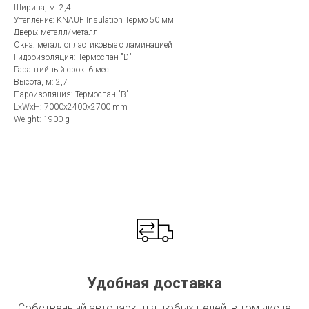
Ширина, м: 2,4
Утепление: KNAUF Insulation Термо 50 мм
Дверь: металл/металл
Окна: металлопластиковые с ламинацией
Гидроизоляция: Термоспан "D"
Гарантийный срок: 6 мес
Высота, м: 2,7
Пароизоляция: Термоспан "В"
LxWxH: 7000x2400x2700 mm
Weight: 1900 g
Удобная доставка
Собственный автопарк для любых целей, в том числе